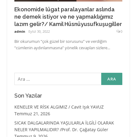
Ekonomide lügat paralayanlar aslında
ne demek istiyor ve ne yapmaklığımız
lazım gelir?/ Kamil Hüsnüyusufkuşugiller
admin
Eylül 30, 2022
0
Bir okurumun “çok güzel bir sorusunu” ve verdiğim
“cümlenin aydınlanmasına” yönelik cevapları sizlere...
Arama:
Son Yazılar
KENELER VE RİSK ALGIMIZ / Cavit Işık YAVUZ
Temmuz 21, 2026
SICAK DALGALARINDA YAŞLILARLA İLGİLİ OLARAK
NELER YAPILMALIDIR? /Prof. Dr. Çağatay Güler
Temmuz 9, 2026