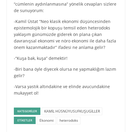
“cümlenin aydınlanmasına” yönelik cevapları sizlere
de sunuyorum:
-Kamil Üstat “Neo klasik ekonomi düşüncesinden
epistemolojik bir kopuşu temsil eden heterodoks
yaklaşım günümüzde giderek ön plana çıkan
davranışsal ekonomi ve nöro ekonomi ile daha fazla
önem kazanmaktadır” ifadesi ne anlama gelir?
-“Kuşa bak, kuşa” demektir!
-Biri bana öyle diyecek olursa ne yapmaklığım lazım
gelir?
-Varsa yastık altındakine ve elinde avucundakine
mukayyet ol!
KAMİL HÜSNÜYUSUFKUŞUGİLLER
KATEGORILER
Ekonomi
heterodoks
ETIKETLER