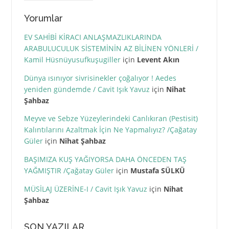
Yorumlar
EV SAHİBİ KİRACI ANLAŞMAZLIKLARINDA
ARABULUCULUK SİSTEMİNİN AZ BİLİNEN YÖNLERİ /
Kamil Hüsnüyusufkuşugiller
için
Levent Akın
Dünya ısınıyor sivrisinekler çoğalıyor ! Aedes
yeniden gündemde / Cavit Işık Yavuz
için
Nihat
Şahbaz
Meyve ve Sebze Yüzeylerindeki Canlıkıran (Pestisit)
Kalıntılarını Azaltmak İçin Ne Yapmalıyız? /Çağatay
Güler
için
Nihat Şahbaz
BAŞIMIZA KUŞ YAĞIYORSA DAHA ÖNCEDEN TAŞ
YAĞMIŞTIR /Çağatay Güler
için
Mustafa SÜLKÜ
MÜSİLAJ ÜZERİNE-I / Cavit Işık Yavuz
için
Nihat
Şahbaz
SON YAZILAR