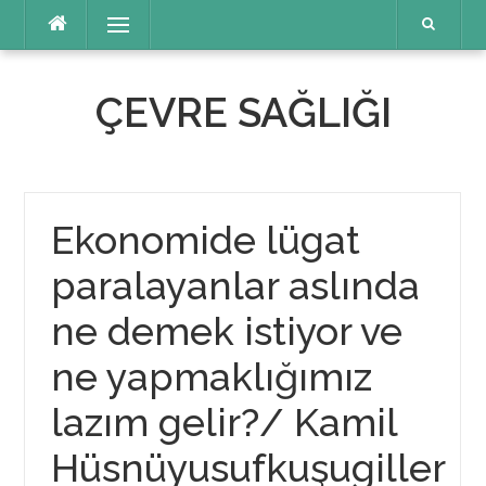
İçeriğe
Menü
atla
ÇEVRE SAĞLIĞI
Ekonomide lügat
paralayanlar aslında
ne demek istiyor ve
ne yapmaklığımız
lazım gelir?/ Kamil
Hüsnüyusufkuşugiller